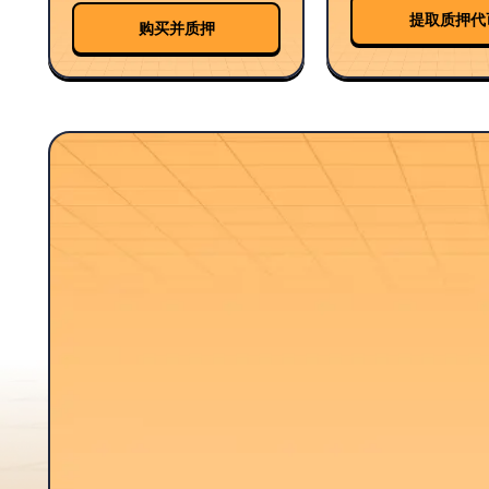
提取质押代
购买并质押