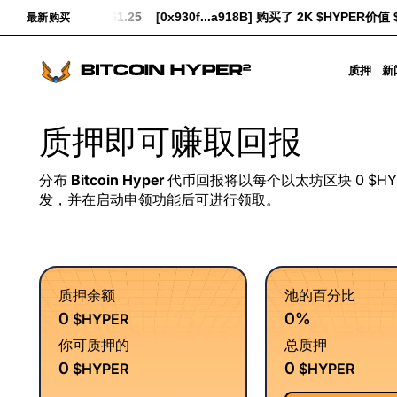
K $HYPER价值 $61.25
[0x930f...a918B] 购买了 2K $HYPER价值 $23.
最新购买
质押
新
质押即可赚取回报
分布
Bitcoin Hyper
代币回报将以每个以太坊区块 0 $H
发，并在启动申领功能后可进行领取。
质押余额
池的百分比
0
0%
$HYPER
你可质押的
总质押
0
0
$HYPER
$HYPER