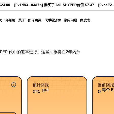
00
[0x1d83...93d7b] 购买了 641 $HYPER价值 $7.37
[0xceE2...3
闻
部落格
关于
如何购买
代币经济学
常问问题
白皮书
YPER 代币的速率进行。这些回报将在2年内分
预计回报
当前回报
p/a
每个 E
0%
0