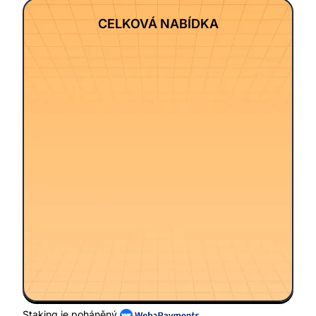
CELKOVÁ NABÍDKA
Staking je poháněný