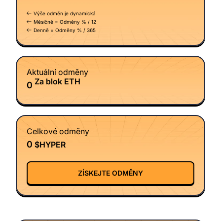
Výše odměn je dynamická
Měsíčně = Odměny % / 12
Denně = Odměny % / 365
Aktuální odměny
Za blok ETH
0
Celkové odměny
0
$HYPER
ZÍSKEJTE ODMĚNY