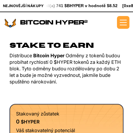
[0xe8Dc...2239a] koupil(a) 741 $BHYPER v hodnotě $8.52
[0xe
NEJNOVĚJŠÍ NÁKUPY
STAKE TO EARN
Distribuce
Bitcoin Hyper
Odměny z tokenů budou
probíhat rychlostí 0 $HYPER tokenů za každý ETH
blok. Tyto odměny budou rozdělovány po dobu 2
let a bude je možné vyzvednout, jakmile bude
spuštěno nárokování.
Stakovaný zůstatek
0
$HYPER
Váš stakovatelný potenciál