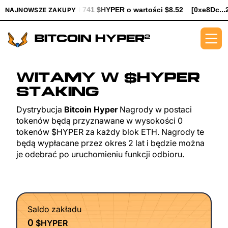
[0xe8Dc...2239a] kupił 741 $HYPER o wartości $8.52
[0xe8Dc...
NAJNOWSZE ZAKUPY
WITAMY W $HYPER
STAKING
Dystrybucja
Bitcoin Hyper
Nagrody w postaci
tokenów będą przyznawane w wysokości 0
tokenów $HYPER za każdy blok ETH. Nagrody te
będą wypłacane przez okres 2 lat i będzie można
je odebrać po uruchomieniu funkcji odbioru.
Saldo zakładu
0
$HYPER