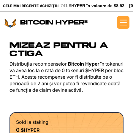
[0xe8Dc...2239a] a cumpărat 741 $HYPER în valoare de $8.52
[
CELE MAI RECENTE ACHIZIȚII
MIZEAZĂ PENTRU A
CÂȘTIGA
Distribuția recompenselor
Bitcoin Hyper
în tokenuri
va avea loc la o rată de 0 tokenuri $HYPER per bloc
ETH. Aceste recompense vor fi distribuite pe o
perioadă de 2 ani și vor putea fi revendicate odată
ce funcția de claim devine activă.
Sold la staking
0
$HYPER