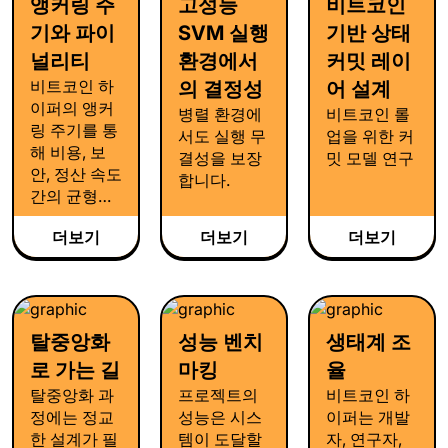
앵커링 주
고성능
비트코인
확장을 제시
합니다.
기와 파이
SVM 실행
기반 상태
널리티
환경에서
커밋 레이
비트코인 하
의 결정성
어 설계
이퍼의 앵커
병렬 환경에
비트코인 롤
링 주기를 통
서도 실행 무
업을 위한 커
해 비용, 보
결성을 보장
밋 모델 연구
안, 정산 속도
합니다.
간의 균형과,
유연한 앵커
더보기
더보기
더보기
설정이 파이
널리티와 복
구 구조에 어
떤 영향을 미
치는지 살펴
탈중앙화
성능 벤치
생태계 조
봅니다.
로 가는 길
마킹
율
탈중앙화 과
프로젝트의
비트코인 하
정에는 정교
성능은 시스
이퍼는 개발
한 설계가 필
템이 도달할
자, 연구자,