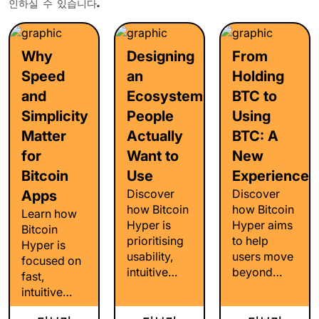
인하실 수 있습니다.
Why
Designing
From
Speed
an
Holding
and
Ecosystem
BTC to
Simplicity
People
Using
Matter
Actually
BTC: A
for
Want to
New
Bitcoin
Use
Experience
Discover
Discover
Apps
how Bitcoin
how Bitcoin
Learn how
Hyper is
Hyper aims
Bitcoin
prioritising
to help
Hyper is
usability,
users move
focused on
intuitive
beyond
fast,
design, and
simply
intuitive
seamless
holding
user
user
Bitcoin by