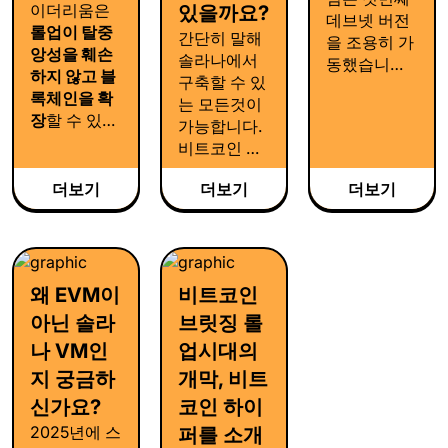
이더리움은
있을까요?
인의 앱 레이
데브넷 버전
롤업이 탈중
간단히 말해
어를 구축하
을 조용히 가
앙성을 훼손
솔라나에서
는 것입니다.
동했습니다.
하지 않고 블
구축할 수 있
요란한 홍보
록체인을 확
는 모든것이
없이, 오직 코
장
할 수 있다
가능합니다.
드를 실행시
는 것을 입증
비트코인 하
켰습니다. 그
합니다. 우리
이퍼의 런타
목표는 오직
는 그 모델을
더보기
더보기
더보기
임은 솔라나
하나, 아키텍
비트코인에
가상머신과
처 검증이었
적용하고 있
1:1 호환되므
습니다. 비트
습니다.
로, 다음과 같
코인 하이퍼
은 작업이 가
의 핵심 흐름
왜 EVM이
비트코인
능합니다.
테스트를 눈
아닌 솔라
브릿징 롤
에 띄지 않게
나 VM인
업시대의
진행해 또다
른 모멘텀을
지 궁금하
개막, 비트
쌓았습니다.
신가요?
코인 하이
2025년에 스
퍼를 소개