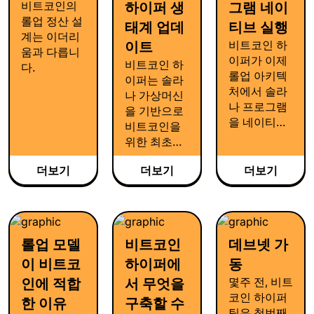
위해 깊이 연
데요. 비트코
비트코인의
하이퍼 생
그램 네이
학은 "처음부
구해왔습니
인 하이퍼에
롤업 정산 설
터 익숙하게
태계 업데
티브 실행
다.
서는 실행 레
계는 이더리
느껴지도록
비트코인 하
이트
이어에서 가
움과 다릅니
만드는 것"입
이퍼가 이제
비트코인 하
장 과감한 설
다.
니다.
롤업 아키텍
이퍼는 솔라
계를 시도했
처에서 솔라
나 가상머신
고, 지금까지
나 프로그램
을 기반으로
의 연구들은
을 네이티브
비트코인을
그 결정이 올
로 실행합니
위한 최초의
바른 길임을
다.
본격적인 롤
확인시켜주
더보기
더보기
더보기
업 생태계로
고 있습니다.
꾸준히 발전
해가고 있습
니다. 현재 탐
색기, 개발자
롤업 모델
비트코인
데브넷 가
도구 등이 준
이 비트코
하이퍼에
동
비중이지만,
비트코인 하
몇주 전, 비트
인에 적합
서 무엇을
이퍼의 큰 그
코인 하이퍼
한 이유
구축할 수
림은 비트코
팀은 첫번째