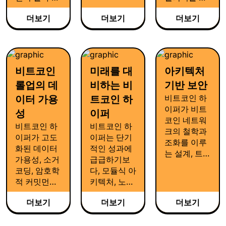
직이는 터전
장합니다. 비
나로 연결된
더보기
더보기
더보기
이 되도록 설
트코인 고유
매끄러운 생
계되었습니
의 결제 기능
태계를 경험
다.
과 최종성을
할 수 있습니
유지하면서
다.
도, 확장성 높
비트코인
미래를 대
아키텍처
고 표현력이
롤업의 데
비하는 비
기반 보안
풍부한 애플
리케이션을
비트코인 하
이터 가용
트코인 하
구축할 수 있
이퍼가 비트
성
이퍼
습니다.
코인 네트워
비트코인 하
비트코인 하
크의 철학과
이퍼가 고도
이퍼는 단기
조화를 이루
화된 데이터
적인 성과에
는 설계, 트랜
가용성, 소거
급급하기보
잭션을 처리
코딩, 암호학
다, 모듈식 아
하는 시퀀서
적 커밋먼트
키텍처, 노드
의 잠재적 위
를 활용해 롤
생태계의 다
험성 완화, 점
더보기
더보기
더보기
업의 투명성
양성, 경제적
진적 기능 저
을 확보하고
확장성을 통
하 방식을 도