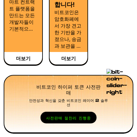
마트 컨트랙
합니다!
트 플랫폼을
비트코인은
만드는 모든
암호화폐에
개발자들이
서 가장 견고
기본적으로
한 기반을 가
EVM에서 시
졌으나, 송금
작합니다.
과 보관을 넘
EVM은 어디
어선 확장성
에나 있고, 어
더보기
더보기
은 부족합니
느정도 표준
다. 네이티브
화가 되어있
스마트 컨트
기 때문입니
랙트나 디앱,
다.
개발자 생태
비트코인 하이퍼 토큰 사전판
계도 없습니
매
다. 비트코인
안전성과 혁신을 갖춘 비트코인 레이어 2 솔루
션
은 안전하지
만 느린 결제
사전판매 절찬리 진행중
시스템입니
다.