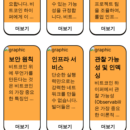
요합니다. 비
수 있는 가능
프로젝트 팀
트코인 하이
성을 규정합
을 조율하여,
퍼에게 이 과
니다. 비트코
롤업 인프라
정은 개발팀
인 하이퍼에
가 단순 코드
더보기
더보기
더보기
의 중심이 됩
게 성능 최적
가 아닌 번창
니다. 시퀀서
화란 비트코
하는 생태계
부터 인프라
인에 앵커링
로 만들고자
제공, 상태 검
된 SVM 롤업
합니다.
증까지의 모
이 얼마나 빠
보안 원칙
인프라 서
관찰 가능
든 구성 요소
르고 효율적
비트코인 위
비스
성 및 인덱
를 초기 통제
인지, 또 얼마
에 무언가를
단계에서 외
나 안정적으
단순한 실행
싱
만든다는 것
부 참여 단계
로 동작할 수
력만으로는
비트코인 하
은 비트코인
로 나아가는
있는지를 규
강력한 네트
이퍼에서 관
의 가장 중요
명확한 로드
명하는 일입
워크를 만들
찰 가능성
한 특징인 보
맵을 바탕으
니다. 비트코
수 없습니다.
(Observability)
안성을 계승
로 설계되고
인 하이퍼의
빌더들은 네
은 가장 중요
한다는 의미
있습니다.
성능 최적화
트워크를 실
한 이론적 설
입니다. 속도,
는 벤치마킹
제로 활용할
계 원칙 중 하
확장성, 프로
을 통해 속도
수 있게하는
더보기
더보기
더보기
나입니다. 현