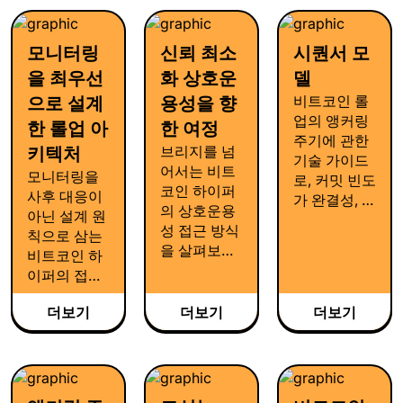
안전한 확장
해 다가올 미
입하여 잠재
성을 구현하
래를 대비하
적인 해킹이
는 과정을 확
고 시스템의
나 시스템 취
모니터링
신뢰 최소
시퀀서 모
인해 보세요.
장기적인 수
약점의 범위
을 최우선
화 상호운
델
명을 최우선
를 어떻게 획
으로 설계합
비트코인 롤
으로 설계
용성을 향
기적으로 줄
니다.
업의 앵커링
한 롤업 아
한 여정
여나가는지
주기에 관한
심도 있게 살
브리지를 넘
키텍처
기술 가이드
펴봅니다.
어서는 비트
모니터링을
로, 커밋 빈도
코인 하이퍼
사후 대응이
가 완결성, 롤
의 상호운용
아닌 설계 원
업 정산 비용,
성 접근 방식
칙으로 삼는
전반적인 네
을 살펴보세
비트코인 하
트워크 경제
요. 신뢰 최소
이퍼의 접근
성에 구체적
화, 증명 기반
방식과, 이것
으로 어떠한
크로스 네트
더보기
더보기
더보기
이 롤업의 투
영향을 미치
워크 검증과
명성과 신뢰
는지 살펴봅
신뢰 가능한
를 어떻게 보
니다.
연결성을 통
장하는지 확
해 더 안전한
인해보세요.