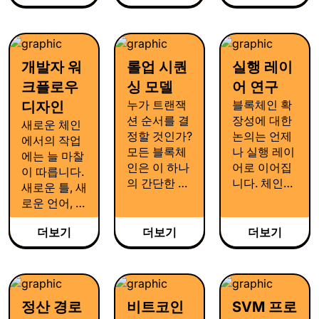
그래머빌리
만 재는것이
발판인 RPC,
연구에서는
티 같은 요소
아니라, 전체
인덱서, 노드
시스템의 모
는 이 보안의
아키텍처를
소프트웨어,
든 계층에서
틀 안에서만
정의하는 기
모니터링 시
가시성을 효
의미를 가집
개발자 워
롤업 시퀀
실행 레이
준이 됩니다.
스템 등이 필
과적으로 노
니다. 비트코
요합니다. 이
크플로우
싱 모델
어 연구
출하는 방법
인 하이퍼의
는 바로 인프
을 연구하고
누가 트랜잭
블록체인 확
디자인
보안 연구는
라의 역할이
있습니다.
션 순서를 결
장성에 대한
새로운 체인
바로 이 전제
며, 비트코인
정할 것인가?
논의는 언제
에서의 작업
에서 출발합
하이퍼에서
모든 블록체
나 실행 레이
에는 늘 마찰
니다. 보안을
는 이를 설계
인은 이 하나
어로 이어집
이 따릅니다.
해치는 것은
단계의 핵심
의 간단한 질
니다. 체인이
새로운 틀, 새
비트코인 하
으로 두고 있
문에 답해야
얼마나 빠르
로운 언어, 새
이퍼의 원칙
습니다.
합니다. 비트
게 거래를 처
로운 개념들
에 어긋납니
코인 하이퍼
리할 수 있는
더보기
더보기
더보기
때문에 개발
다.
팀은 그 답을
지, 얼마나 많
자들은 빠르
시퀀서에서
은 연산을 감
게 배포하기
찾고 있으며,
당하는지에
어렵죠. 하지
올바른 모델
대한 질문이
만 비트코인
정산 경로
비트코인
SVM 프로
을 설계하기
주를 이루는
하이퍼의 철