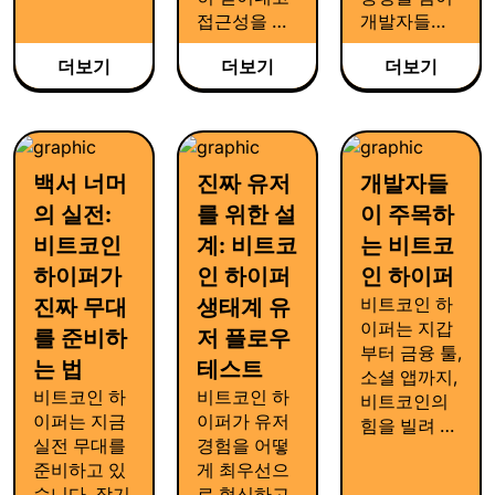
투명성, 장기
접근성을 극
개발자들의
적 안정성이
대화하여, 서
애플리케이
라는 본질을
더보기
더보기
더보기
로 다른 블록
션까지 모두
지키면서 유
체인 생태계
수용할 수 있
저 경험의 지
를 하나로 연
는 유연한 생
평을 넓혀가
결하는 매끄
태계를 구축
는 하이퍼 생
럽고 직관적
하고 있습니
태계의 비전
백서 너머
진짜 유저
개발자들
인 환경을 만
다. 대중화와
을 전합니다.
의 실전:
를 위한 설
이 주목하
들어가고 있
함께 더욱 확
습니다.
충시켜 나갈
비트코인
계: 비트코
는 비트코
비트코인 하
하이퍼가
인 하이퍼
인 하이퍼
이퍼의 미래
비트코인 하
진짜 무대
생태계 유
를 확인해 보
이퍼는 지갑
를 준비하
저 플로우
세요.
부터 금융 툴,
는 법
테스트
소셜 앱까지,
비트코인 하
비트코인 하
비트코인의
이퍼는 지금
이퍼가 유저
힘을 빌려 새
실전 무대를
경험을 어떻
로운 서비스
준비하고 있
게 최우선으
를 만들어가
습니다. 장기
로 혁신하고