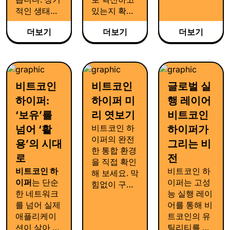
는 개발자들
적인 생태계
있는지 확인
의 터전입니
성장을 위해
해 보세요. 간
다. 압도적인
더보기
더보기
더보기
성능과 안정
소화된 지갑
인프라 속도
성을 극대화
부터 더 쉬워
와 실질적인
한 스테이킹,
진 브릿징까
유용함을 직
지갑, 브릿지,
지, 진화하는
접 확인해 보
익스플로러
생태계의 면
세요. 이어질
비트코인
비트코인
글로벌 실
시스템의 진
면을 공개합
업데이트를
하이퍼:
하이퍼 미
행 레이어
화 과정을 확
니다.
기대해 주세
인해 보세요.
‘보유’를
리 엿보기
비트코인
요.
비트코인 하
넘어 ‘활
하이퍼가
이퍼의 완전
용’의 시대
그리는 비
한 통합 환경
로
전
을 직접 확인
비트코인 하
비트코인 하
해 보세요. 막
이퍼
는 단순
이퍼는 고성
힘없이 구동
한 네트워크
능 실행 레이
되는 지갑과
를 넘어 실제
어를 통해 비
실시간 익스
애플리케이
트코인의 유
플로러, 스테
션이 살아 움
틸리티를 확
이킹까지 하