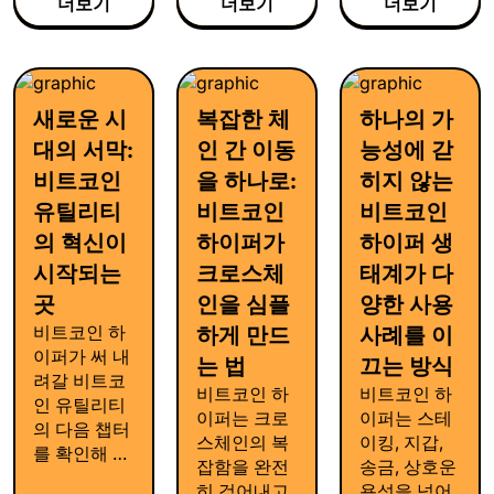
더보기
더보기
더보기
experiences
experiences
creating
that reduce
to make
practical
friction,
blockchain
tools,
encourage
technology
applications,
engagement,
새로운 시
복잡한 체
하나의 가
more
and
and support
accessible
everyday
대의 서막:
인 간 이동
능성에 갇
broader
and drive
digital
blockchain
비트코인
을 하나로:
히지 않는
adoption.
experiences.
adoption.
유틸리티
비트코인
비트코인
의 혁신이
하이퍼가
하이퍼 생
시작되는
크로스체
태계가 다
곳
인을 심플
양한 사용
비트코인 하
하게 만드
사례를 이
이퍼가 써 내
는 법
끄는 방식
려갈 비트코
비트코인 하
비트코인 하
인 유틸리티
이퍼는 크로
이퍼는 스테
의 다음 챕터
스체인의 복
이킹, 지갑,
를 확인해 보
잡함을 완전
송금, 상호운
세요. 보안성,
히 걷어내고
용성을 넘어