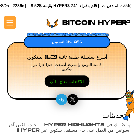
[0xe8Dc...2239a] قام بشراء 741 $HYPER بقيمة $8.52
[0xe8Dc...2239a] قام بشراء 90.7K $HYPER بقيمة $1043.58
أحدث المشتريات
0% مكافآ التحصيص
أسرع سلسلة طبقة ثانية (L2) لبيتكوين
قابلية التوسع والسرعة أصبحت أخيرًا جزءً من
بيتكوين
الاكتتاب متاح الآن
التحديثات
مرحبًا بك في HYPER HIGHLIGHTS — حيث نلخّص آخر
أسبوعين من العمل على بناء مستقبل بيتكوين عبر HYPER!