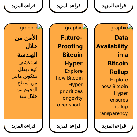
featuring a
applications.
قراءة المزيد
قراءة المزيد
قراءة المزيد
performance
responsive
execution
wallet, real-
layer. Build
time
scalable,
explorer,
expressive
and staking.
Data
Future-
الأمن من
applications
Availability
Proofing
خلال
while
maintaining
in a
Bitcoin
الهندسة
Bitcoin's
استكشف
Hyper
Bitcoin
core
كيف يقلل
Explore
Rollup
settlement
بيتكوين هايبر
how Bitcoin
Explore
and finality.
من أسطح
Hyper
how Bitcoin
الهجوم من
prioritizes
Hyper
خلال بنية
longevity
ensures
متوافقة مع
over short-
rollup
Bitcoin،
term gains
transparency
وتخفيف
through
through
مخاطر
modular
قراءة المزيد
قراءة المزيد
قراءة المزيد
advanced
التسلسل،
architecture,
data
والتدهور