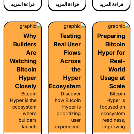
interact with
wallets,
قراءة المزيد
قراءة المزيد
قراءة المزيد
accessibility,
Bitcoin
transfers,
and make
while
interoperability,
interacting
preserving
builders,
across
security,
and future
blockchain
transparency,
Why
Testing
Preparing
applications
ecosystems
and long-
as adoption
Builders
Real User
Bitcoin
feel
term
grows.
seamless
Are
Flows
Hyper for
reliability.
and
Watching
Across
Real-
intuitive.
Bitcoin
the
World
Hyper
Hyper
Usage at
Closely
Ecosystem
Scale
Bitcoin
Discover
Bitcoin
Hyper is the
how Bitcoin
Hyper is
ecosystem
Hyper is
focused on
where
prioritizing
ecosystem
builders
user
readiness,
launch
experience.
improving
wallets,
From
performance,