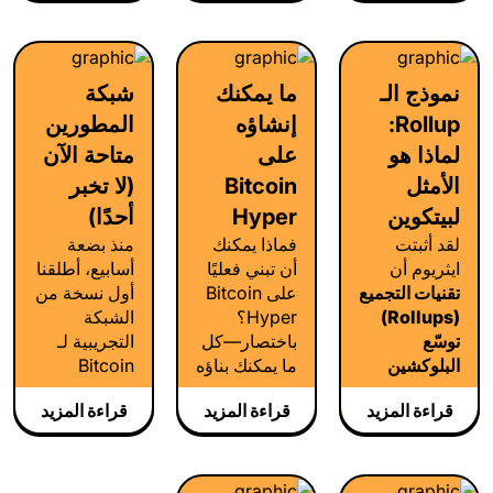
مدعومًا
هذا هو الطريق
بواسطة
الصحيح.
Solana
Virtual
نموذج الـ
ما يمكنك
شبكة
Machine.
Rollup:
إنشاؤه
المطورين
وبينما لا تزال
بيئات التنفيذ،
لماذا هو
على
متاحة الآن
ومستكشفي
الأمثل
Bitcoin
(لا تخبر
الشبكة،
لبيتكوين
Hyper
أحدًا)
وأدوات
لقد أثبتت
فماذا يمكنك
منذ بضعة
المطورين قيد
ايثريوم أن
أن تبني فعليًا
أسابيع، أطلقنا
التطوير، فإن
تقنيات التجميع
على Bitcoin
أول نسخة من
الصورة العامة
(Rollups)
Hyper؟
الشبكة
واضحة: نحن
توسّع
باختصار—كل
التجريبية لـ
نبني طبقة
البلوكشين
ما يمكنك بناؤه
Bitcoin
التطبيقات
دون التضحية
على سولانا.
Hyper بهدوء،
للبيتكوين.
قراءة المزيد
قراءة المزيد
قراءة المزيد
باللامركزية.
بيئة التشغيل
دون ضجيج، أو
نحن نجلب هذا
لدينا متوافقة
حملات
النموذج إلى
بنسبة 1:1 مع
استعراضية.
بيتكوين.
SVM. وهذا
كود برمجي