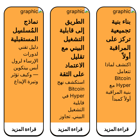
node
availability,
التدريجي
diversity,
erasure
لعمليات
and
coding, and
التجميع من
بناء بنية
الطريق
نماذج
economic
cryptographic
الطبقة الثانية.
scalability
تجميعية
إلى قابلية
المُسلسِل
commitments
for future-
for secure
تركز على
التشغيل
المستقبلية
proofing.
scaling.
دليل تقني
المراقبة
البيني مع
لدورات
أولاً
تقليل
الإرساء لرول
اكتشف لماذا
الاعتماد
أبس بيتكوين
تتعامل
على الثقة
— وكيف تؤثر
Bitcoin
وتيرة الإيداع
استكشف نهج
Hyper مع
(commit)
Bitcoin
بنية المراقبة
على النهائية،
Hyper في
أولاً كمبدأ
وتكاليف
قابلية
تصميم، وليس
التسوية،
التشغيل
كفكرة لاحقة،
واقتصاديات
البيني. تجاوز
وكيف يضمن
الشبكة.
الجسور عالية
ذلك الشفافية
قراءة المزيد
قراءة المزيد
قراءة المزيد
المخاطر عبر
والثقة في
تحققٍ عابرٍ
عملية