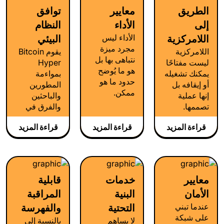
الطريق
معايير
توافق
إلى
الأداء
النظام
الأداء ليس
اللامركزية
البيئي
مجرد ميزة
اللامركزية
يقوم Bitcoin
نتباهى بها بل
ليست مفتاحًا
Hyper
هو ما يُوضح
يمكنك تشغيله
بمواءمة
حدود ما هو
أو إيقافه بل
المطورين
ممكن.
إنها عملية
والباحثين
وبالنسبة
تصممها.
والفرق في
لعملة Bitcoin
بالنسبة لـ
وقت مبكر
Hyper، فإن
قراءة المزيد
قراءة المزيد
قراءة المزيد
Bitcoin
لتحويل البنية
فهم الأداء
Hyper، هذه
الأساسية
وتحسينه يعني
العملية
المجمعة إلى
معرفة مدى
أساسية لكل
نظام بيئي
سرعة وكفاءة
ما نبنيه. من
مزدهر -
معايير
خدمات
قابلية
وثبات تقنية
أجهزة
وليس مجرد
rollup المبنية
الأمان
البنية
المراقبة
التسلسل إلى
كود.
على بيتكوين
مزودي البنية
عندما تبني
التحتية
والفهرسة
وتعمل عبر آلة
التحتية إلى
على شبكة
لا يساهم
بالنسبة إلى