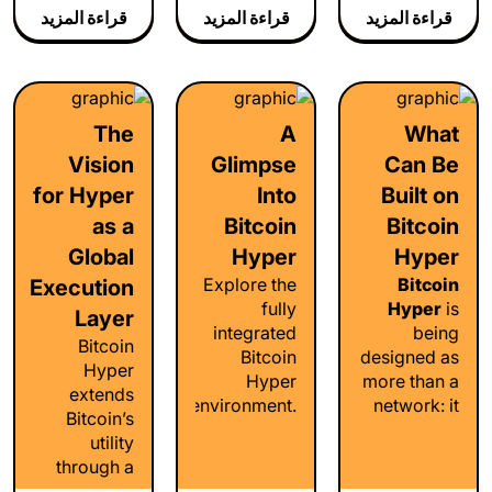
قراءة المزيد
قراءة المزيد
قراءة المزيد
finance
streamlined
reliability,
tools, and
wallets to
staking,
social apps
simplified
wallet,
powered by
asset
bridge, and
Bitcoin. Fast
bridging,
explorer
The
A
What
infrastructure.
learn how
systems for
Vision
Glimpse
Can Be
Real utility.
the
long-term
More soon.
ecosystem
network
for Hyper
Into
Built on
is evolving.
growth.
as a
Bitcoin
Bitcoin
Global
Hyper
Hyper
Explore the
Bitcoin
Execution
fully
Hyper
is
Layer
integrated
being
Bitcoin
Bitcoin
designed as
Hyper
Hyper
more than a
extends
environment.
network: it
Bitcoin’s
Experience
is an
utility
a seamless
environment
through a
ecosystem
for real
high-