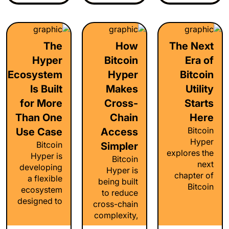
creating
experiences
that reduce
practical
to make
friction,
tools,
blockchain
encourage
applications,
technology
engagement,
The
How
The Next
and
more
and support
everyday
accessible
Hyper
Bitcoin
Era of
broader
digital
and drive
blockchain
Ecosystem
Hyper
Bitcoin
experiences.
adoption.
adoption.
Is Built
Makes
Utility
for More
Cross-
Starts
Than One
Chain
Here
Bitcoin
Use Case
Access
Hyper
Bitcoin
Simpler
explores the
Hyper is
Bitcoin
next
developing
Hyper is
chapter of
a flexible
being built
Bitcoin
ecosystem
to reduce
utility,
designed to
cross-chain
expanding
support
complexity,
how users
staking,
improve