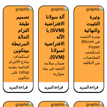
للشبكات
التجميع.
منخفض الثقة
وقائم على
وتيرة
آلة سولانا
تصميم
البراهين،
التثبيت
الافتراضية
طبقة
واتصالٍ موثوق
قابل للتدقيق.
والنهائية
(SVM) یا
التزام
وتيرة التثبيت
الآلة
الحالة
في Bitcoin
الافتراضية
المرتبطة
Hyper:
لسولانا
ببيتكوين
استكشف
استكشاف
(SVM).
المقايضات
نماذج الالتزام
بين التكلفة
ضمان سلامة
الخاصة بتقنية
والأمان وإيقاع
التنفيذ في بيئة
rollup على
التسوية،
متوازية
بيتكوين
وكيف تؤثر
نقاط التثبيت
قراءة المزيد
قراءة المزيد
قراءة المزيد
القابلة للضبط
في النهائية
ومسارات
التعافي.