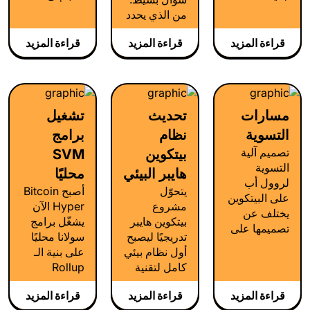
فهو مرفوض
التحتية،
أدوات جديدة،
التنفيذ.
من الذي يحدد
تمامًا.
وبالنسبة
لغات جديدة،
بسرعة كم
ترتيب
لمشروع
ومفاهيم
يمكن
قراءة المزيد
قراءة المزيد
قراءة المزيد
المعاملات؟
Bitcoin
جديدة — تمثل
للسلسلة
بالنسبة إلى
Hyper فهي
جميعها عقبة
معالجة
Bitcoin
محور أساسي
من شأنها
المعاملات؟
Hyper، يأتي
في مرحلة
إبطاء
وكمية
الجواب من
التصميم لدينا.
مسارات
تحديث
تشغيل
المطورين
الحسابات
خلال آلية
الذين يرغبون
التي يمكنها
التسوية
نظام
برامج
الترتيب، وقد
فقط في
التعامل معها؟
أجرينا بحثًا
تصميم آلية
بيتكوين
SVM
إطلاق
بالنسبة لـ
معمقًا لتصميم
التسوية
هايبر البيئي
محليًا
مشاريعهم
Bitcoin
النموذج
لروول أب
يتحوّل
أصبح Bitcoin
بشكل سريع.
Hyper، تعد
الأنسب لذلك.
على البيتكوين
مشروع
Hyper الآن
فمنذ البداية،
طبقة التنفيذ
يختلف عن
بيتكوين هايبر
يشغّل برامج
كانت فلسفة
المكان الذي
تصميمها على
تدريجيًا ليصبح
سولانا محليًا
Bitcoin
نتخذ فيه أكثر
الإيثيريوم.
أول نظام بيئي
على بنية الـ
Hyper
اختيارات
كامل لتقنية
Rollup
مختلفة: جعل
التصميم جرأةً
Rollup
الخاصة به.
التجربة
وتؤكد أبحاثنا
قراءة المزيد
قراءة المزيد
قراءة المزيد
للبيتكوين،
مألوفة.
حتى الآن أن