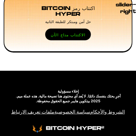
ويعمل — نوعًا
ذكية أصلية،
اكتتاب رمز BITCOIN
ما.
ولا تطبيقات
HYPER
لامركزية، ولا
حل آمن ومبتكر للطبقة الثانية
منظومة
مطورين —
الاكتتاب متاح الآن
فقط تسوية
نهائية آمنة
لكنها بطيئة.
إخلاء مسؤولية
أجرِ بحثك بنفسك دائمًا. لا يُعد أي محتوى هنا نصيحة مالية. هذه عملة ميم.
2025 بيتكوين هايبر جميع الحقوق محفوظة.
الشروط والأحكام
سياسة الخصوصية
ملفات تعريف الارتباط