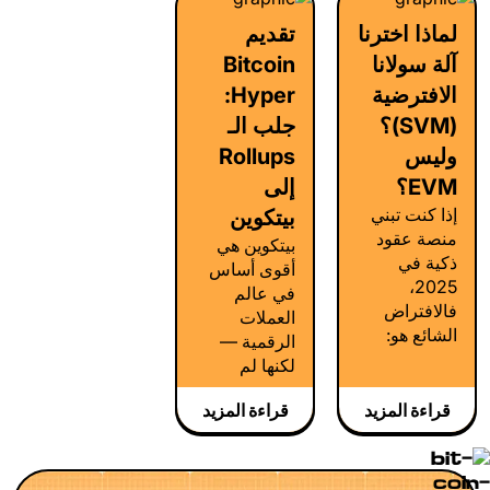
يعني أنك
فقط وتنفيذ.
لماذا اخترنا
تقديم
تستطيع:
كان الهدف
آلة سولانا
Bitcoin
بسيطًا:
التحقق من
الافترضية
Hyper:
سلامة البنية،
(SVM)؟
جلب الـ
اختبار
وليس
Rollups
التدفقات
EVM؟
إلى
الأساسية،
وبناء الزخم
إذا كنت تبني
بيتكوين
بعيدًا عن
منصة عقود
بيتكوين هي
الضوضاء.
ذكية في
أقوى أساس
2025،
في عالم
فالافتراض
العملات
الشائع هو:
الرقمية —
"فقط استخدم
لكنها لم
الـ EVM". فهو
تُصمَّم للتوسع
متواجد في
قراءة المزيد
قراءة المزيد
خارج نطاق
كل مكان،
التحويلات
موحّد
والحفظ. لا
المعايير،
وجود لعقود