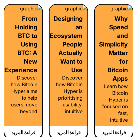
From
Designing
Why
Holding
an
Speed
BTC to
Ecosystem
and
Using
People
Simplicity
BTC: A
Actually
Matter
New
Want to
for
Experience
Use
Bitcoin
Discover
Discover
Apps
how Bitcoin
how Bitcoin
Learn how
Hyper aims
Hyper is
Bitcoin
to help
prioritising
Hyper is
users move
usability,
focused on
beyond
intuitive
fast,
simply
design, and
intuitive
holding
seamless
user
Bitcoin by
user
قراءة المزيد
قراءة المزيد
قراءة المزيد
experiences