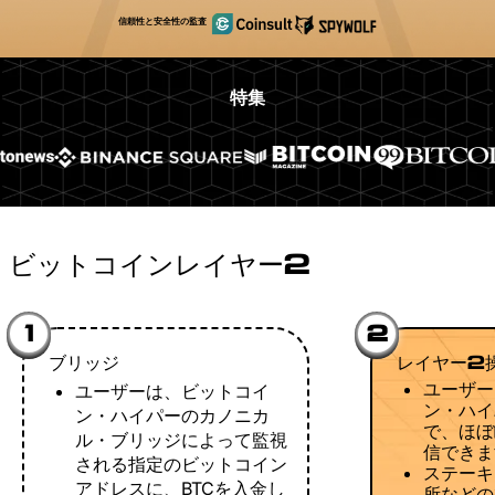
信頼性と安全性の監査
特集
ビットコインレイヤー2
1
2
ブリッジ
レイヤー2
ユーザー
ユーザーは、ビットコイ
ン・ハイ
ン・ハイパーのカノニカ
で、ほぼ
ル・ブリッジによって監視
信できま
される指定のビットコイン
ステーキ
アドレスに、BTCを入金し
所などの