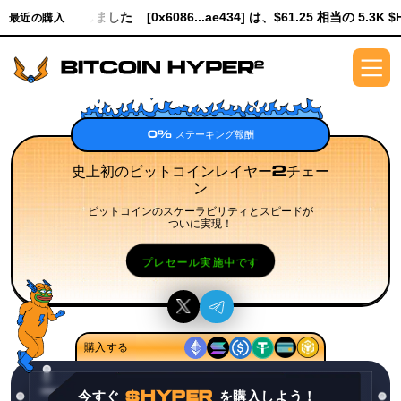
[0x6086...ae434] は、$61.25 相当の 5.3K $HYPER を購入しました
最近の購入
0% ステーキング報酬
史上初のビットコインレイヤー2チェー
ン
ビットコインのスケーラビリティとスピードが
ついに実現！
プレセール実施中です
購入する
今すぐ
$HYPER
を購入しよう！