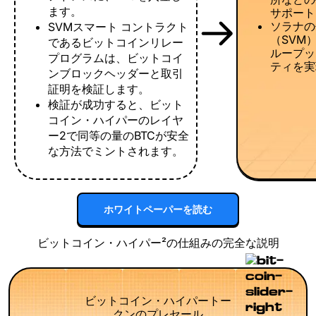
ます。
サポート
ソラナの
SVMスマート コントラクト
（SVM
であるビットコインリレー
ループッ
プログラムは、ビットコイ
ティを実
ンブロックヘッダーと取引
証明を検証します。
検証が成功すると、ビット
コイン・ハイパーのレイヤ
ー2で同等の量のBTCが安全
な方法でミントされます。
ホワイトペーパーを読む
ビットコイン・ハイパー²の仕組みの完全な説明
ビットコイン・ハイパートー
クンのプレセール