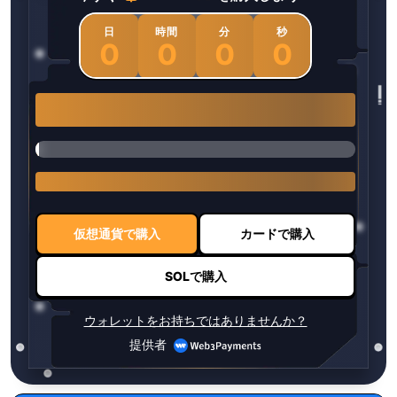
日
時間
分
秒
0
0
0
0
1 $HYPER = $0.0337
仮想通貨で購入
カードで購入
SOLで購入
ウォレットをお持ちではありませんか？
提供者