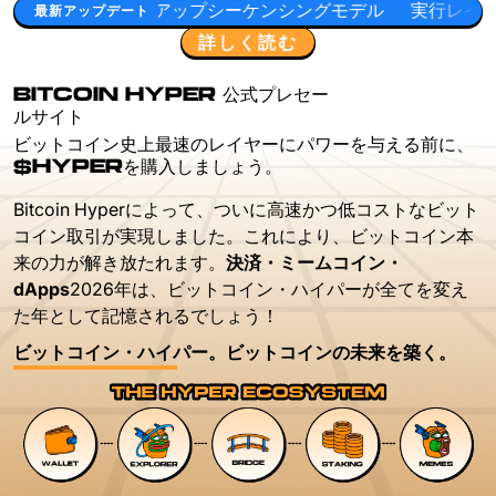
プシーケンシングモデル
実行レイヤーの研究
開発者のワ
最新アップデート
詳しく読む
BITCOIN HYPER 公式プレセー
ルサイト
ビットコイン史上最速のレイヤーにパワーを与える前に、
$HYPERを購入しましょう。
Bitcoin Hyperによって、ついに高速かつ低コストなビット
コイン取引が実現しました。これにより、ビットコイン本
来の力が解き放たれます。
決済・ミームコイン・
dApps
2026年は、ビットコイン・ハイパーが全てを変え
た年として記憶されるでしょう！
ビットコイン・ハイパー。ビットコインの未来を築く。