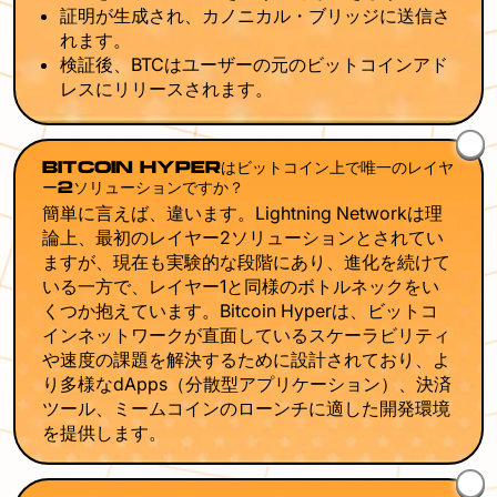
証明が生成され、カノニカル・ブリッジに送信さ
れます。
検証後、BTCはユーザーの元のビットコインアド
レスにリリースされます。
BITCOIN HYPERはビットコイン上で唯一のレイヤ
ー2ソリューションですか？
簡単に言えば、違います。Lightning Networkは理
論上、最初のレイヤー2ソリューションとされてい
ますが、現在も実験的な段階にあり、進化を続けて
いる一方で、レイヤー1と同様のボトルネックをい
くつか抱えています。Bitcoin Hyperは、ビットコ
インネットワークが直面しているスケーラビリティ
や速度の課題を解決するために設計されており、よ
り多様なdApps（分散型アプリケーション）、決済
ツール、ミームコインのローンチに適した開発環境
を提供します。