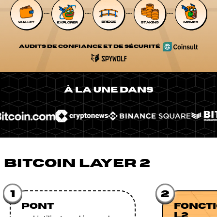
AUDITS DE CONFIANCE ET DE SÉCURITÉ
À LA UNE DANS
BITCOIN LAYER 2
1
2
PONT
FONCT
L2