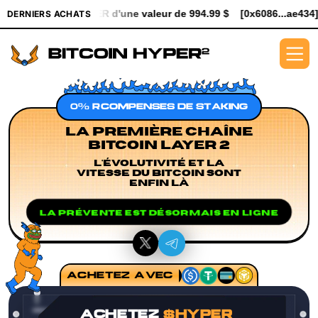
d'une valeur de 994.99 $
[0x6086...ae434] a acheté 5.3K $HYPER
DERNIERS ACHATS
0% RÉCOMPENSES DE STAKING
LA PREMIÈRE CHAÎNE
BITCOIN LAYER 2
L'ÉVOLUTIVITÉ ET LA
VITESSE DU BITCOIN SONT
ENFIN LÀ
LA PRÉVENTE EST DÉSORMAIS EN LIGNE
ACHETEZ AVEC
ACHETEZ
$HYPER