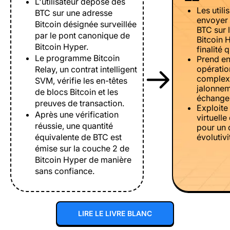
L'utilisateur dépose des
Les util
BTC sur une adresse
envoyer 
Bitcoin désignée surveillée
BTC sur 
par le pont canonique de
Bitcoin 
Bitcoin Hyper.
finalité 
Le programme Bitcoin
Prend en
opératio
Relay, un contrat intelligent
complexe
SVM, vérifie les en-têtes
jalonnem
de blocs Bitcoin et les
échanges
preuves de transaction.
Exploite
Après une vérification
virtuell
réussie, une quantité
pour un 
équivalente de BTC est
évolutivi
émise sur la couche 2 de
Bitcoin Hyper de manière
sans confiance.
LIRE LE LIVRE BLANC