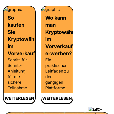
Vesting,
Geschwindigkeit,
Vorteile und
Community-
Kosten und
Risiken
Wachstum,
Entwickler-
bestehen,
So
Wo kann
Audits und
Ökosysteme
wie die
kaufen
man
Einhaltung
wichtig
Tokenomik
gesetzlicher
Sie
Kryptowährungen
sind.
funktioniert
Vorschriften.
Kryptowährungen
im
und wie die
Vesting-
im
Vorverkauf
Mechanismen
Vorverkauf
erwerben?
aussehen.
Schritt-für-
Ein
Schritt-
praktischer
Anleitung
Leitfaden zu
für die
den
sichere
gängigen
Teilnahme
Plattformen
an Krypto-
für den Kauf
WEITERLESEN
WEITERLESEN
Vorverkäufen:
von Token
Recherche,
im
Einrichtung
Vorverkauf