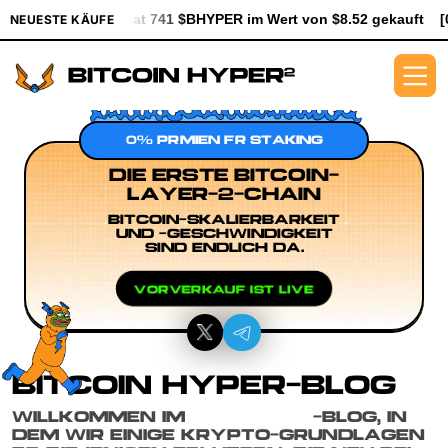
[0xe8Dc...2239a] hat 741 $BHYPER im Wert von $8.52 gekauft
[
NEUESTE KÄUFE
0% PRÄMIEN FÜR STAKING
DIE ERSTE BITCOIN-
LAYER-2-CHAIN
BITCOIN-SKALIERBARKEIT
UND -GESCHWINDIGKEIT
SIND ENDLICH DA.
VORVERKAUF IST LIVE
BITCOIN HYPER-BLOG
WILLKOMMEN IM
BTC HYPER
-BLOG, IN
DEM WIR EINIGE KRYPTO-GRUNDLAGEN