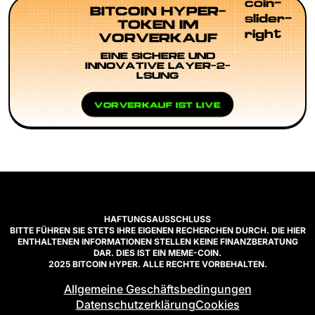
einer Wallet,
–
BITCOIN HYPER-
KYC,
Launchpads,
TOKEN IM
Whitelisting
private
VORVERKAUF
und
Runden,
EINE SICHERE UND
Einfordern
OTC-Desks
INNOVATIVE LAYER-2-
LÖSUNG
von Token.
und
dezentrale
VORVERKAUF IST LIVE
Vorverkäufe
– mit
Sicherheitstipps.
HAFTUNGSAUSSCHLUSS
BITTE FÜHREN SIE STETS IHRE EIGENEN RECHERCHEN DURCH. DIE HIER
ENTHALTENEN INFORMATIONEN STELLEN KEINE FINANZBERATUNG
DAR. DIES IST EIN MEME-COIN.
2025 BITCOIN HYPER. ALLE RECHTE VORBEHALTEN.
Allgemeine Geschäftsbedingungen
Datenschutzerklärung
Cookies