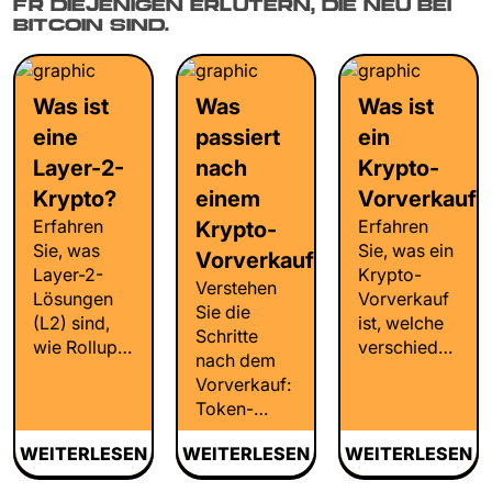
FÜR DIEJENIGEN ERLÄUTERN, DIE NEU BEI
BITCOIN SIND.
Was ist
Was
Was ist
eine
passiert
ein
Layer-2-
nach
Krypto-
Krypto?
einem
Vorverkauf?
Erfahren
Erfahren
Krypto-
Sie, was
Sie, was ein
Vorverkauf?
Layer-2-
Krypto-
Verstehen
Lösungen
Vorverkauf
Sie die
(L2) sind,
ist, welche
Schritte
wie Rollups
verschiedenen
nach dem
und
Vorverkaufspha
Vorverkauf:
Sidechains
es gibt
Token-
Blockchains
(privat,
Generierung,
skalieren
Seed,
WEITERLESEN
WEITERLESEN
WEITERLESEN
Liquiditätsbereitstellung,
und warum
öffentlich),
Börsenlistung,
L2s für
welche