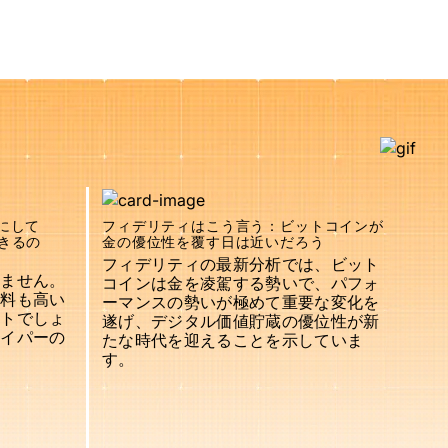
にして
フィデリティはこう言う：ビットコインが
きるの
金の優位性を覆す日は近いだろう
フィデリティの最新分析では、ビット
りません。
コインは金を凌駕する勢いで、パフォ
数料も高い
ーマンスの勢いが極めて重要な変化を
ットでしょ
遂げ、デジタル価値貯蔵の優位性が新
ハイパーの
たな時代を迎えることを示していま
す。