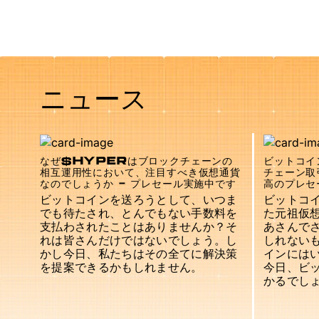
ニュース
なぜ$HYPERはブロックチェーンの
ビットコイ
相互運用性において、注目すべき仮想通貨
チェーン取
なのでしょうか - プレセール実施中です
高のプレセ
ビットコインを送ろうとして、いつま
ビットコ
でも待たされ、とんでもない手数料を
た元祖仮
支払わされたことはありませんか？そ
あさんで
れは皆さんだけではないでしょう。し
しれない
かし今日、私たちはその全てに解決策
インには
を提案できるかもしれません。
今日、ビ
かるでし