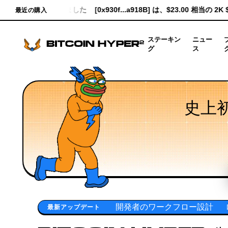
a918B] は、$23.00 相当の 2K $HYPER を購入しました
[0x1d83...93
最近の購入
ステーキン
ニュー
グ
ス
史上
開発者のワークフロー設計
ロールアップシーケンシングモ
最新アップデート