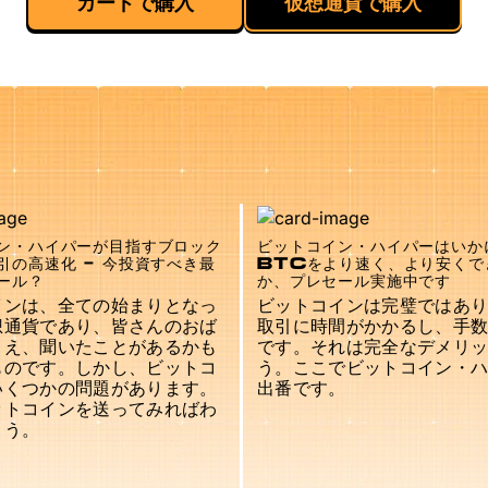
カードで購入
仮想通貨で購入
ン・ハイパーが目指すブロック
ビットコイン・ハイパーはいか
引の高速化 - 今投資すべき最
BTCをより速く、より安くで
ール？
か、プレセール実施中です
インは、全ての始まりとなっ
ビットコインは完璧ではあ
想通貨であり、皆さんのおば
取引に時間がかかるし、手
さえ、聞いたことがあるかも
です。それは完全なデメリ
ものです。しかし、ビットコ
う。ここでビットコイン・
いくつかの問題があります。
出番です。
ットコインを送ってみればわ
ょう。