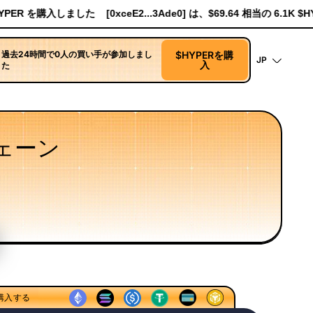
0] は、$69.64 相当の 6.1K $HYPER を購入しました
[0xe8Dc...2239
過去24時間で0人の買い手が参加しまし
$HYPERを購
JP
入
た
ェーン
ロールアップシーケンシングモデル
実行レイヤーの研究
購入する