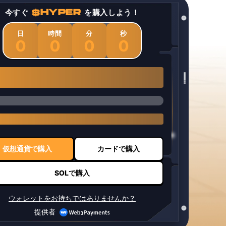
今すぐ
$HYPER
を購入しよう！
日
時間
分
秒
0
0
0
0
1 $HYPER = $0.0337
仮想通貨で購入
カードで購入
SOLで購入
ウォレットをお持ちではありませんか？
提供者