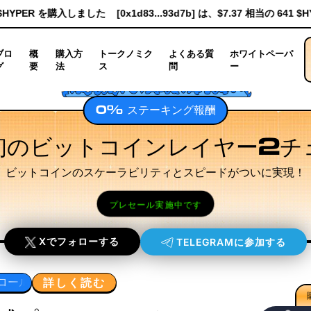
d7b] は、$7.37 相当の 641 $HYPER を購入しました
[0xceE2...3Ade
ブロ
概
購入方
トークノミク
よくある質
ホワイトペーパ
グ
要
法
ス
問
ー
0% ステーキング報酬
初のビットコインレイヤー2チ
ビットコインのスケーラビリティとスピードがついに実現！
プレセール実施中です
Xでフォローする
TELEGRAMに参加する
詳しく読む
デル
実行レイヤーの研究
開発者のワークフロー設計