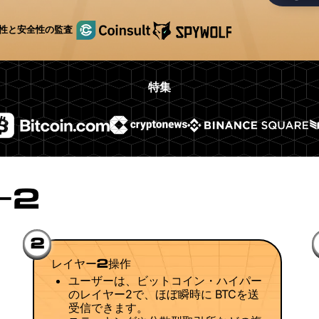
性と安全性の監査
特集
ー2
2
レイヤー2操作
ユーザーは、ビットコイン・ハイパー
のレイヤー2で、ほぼ瞬時に BTCを送
受信できます。