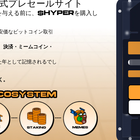
公式プレセールサイト
を与える前に、$HYPERを購入し
安価なビットコイン取引
。
決済・ミームコイン・
えた年として記憶されるでし
く。