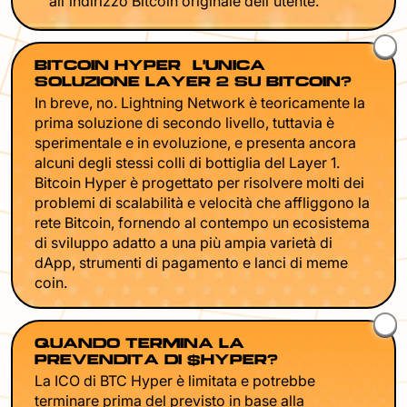
all'indirizzo Bitcoin originale dell'utente.
BITCOIN HYPER È L'UNICA
SOLUZIONE LAYER 2 SU BITCOIN?
In breve, no. Lightning Network è teoricamente la
prima soluzione di secondo livello, tuttavia è
sperimentale e in evoluzione, e presenta ancora
alcuni degli stessi colli di bottiglia del Layer 1.
Bitcoin Hyper è progettato per risolvere molti dei
problemi di scalabilità e velocità che affliggono la
rete Bitcoin, fornendo al contempo un ecosistema
di sviluppo adatto a una più ampia varietà di
dApp, strumenti di pagamento e lanci di meme
coin.
QUANDO TERMINA LA
PREVENDITA DI $HYPER?
La ICO di BTC Hyper è limitata e potrebbe
terminare prima del previsto in base alla