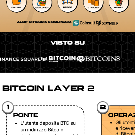
AUDIT DI FIDUCIA E SICUREZZA
VISTO SU
BITCOIN LAYER 2
1
2
PONTE
OPERAZ
Gli uten
L'utente deposita BTC su
e riceve
un indirizzo Bitcoin
di Bitco