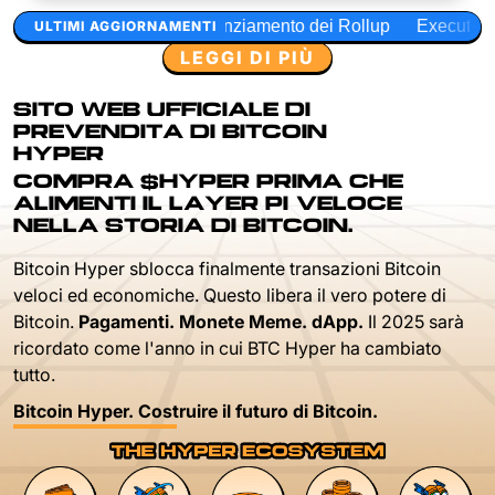
iamento dei Rollup
Execution Layer Research
Design del 
ULTIMI AGGIORNAMENTI
LEGGI DI PIÙ
SITO WEB UFFICIALE DI
PREVENDITA DI BITCOIN
HYPER
COMPRA $HYPER PRIMA CHE
ALIMENTI IL LAYER PIÙ VELOCE
NELLA STORIA DI BITCOIN.
Bitcoin Hyper sblocca finalmente transazioni Bitcoin
veloci ed economiche. Questo libera il vero potere di
Bitcoin.
Pagamenti. Monete Meme. dApp.
Il 2025 sarà
ricordato come l'anno in cui BTC Hyper ha cambiato
tutto.
Bitcoin Hyper. Costruire il futuro di Bitcoin.