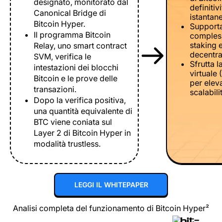
designato, monitorato dal
definiti
Canonical Bridge di
istantan
Bitcoin Hyper.
Supporta
Il programma Bitcoin
comples
staking 
Relay, uno smart contract
decentral
SVM, verifica le
Sfrutta 
intestazioni dei blocchi
virtuale
Bitcoin e le prove delle
per eleva
transazioni.
scalabili
Dopo la verifica positiva,
una quantità equivalente di
BTC viene coniata sul
Layer 2 di Bitcoin Hyper in
modalità trustless.
LEGGI IL WHITEPAPER
Analisi completa del funzionamento di Bitcoin Hyper²