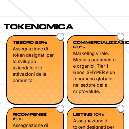
TOKENOMICA
TESORO 25%
COMMERCIALIZZAZI
20%
Assegnazione di
Marketing virale.
token designati per
Media a pagamento
lo sviluppo
e organici. Tier 1
aziendale e le
Geos. $HYPER è un
attivazioni della
fenomeno globale
comunità.
nel settore delle
criptovalute.
RICOMPENSE
LISTING 10%
15%
Assegnazione di
Assegnazione di
token designati per