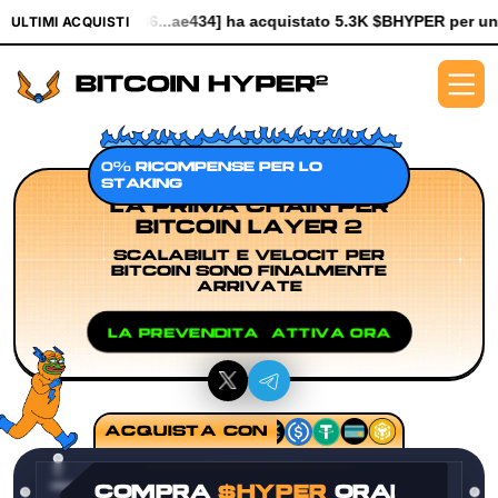
434] ha acquistato 5.3K $BHYPER per un valore di $61.25
[0x930f
ULTIMI ACQUISTI
0% RICOMPENSE PER LO
STAKING
LA PRIMA CHAIN PER
BITCOIN LAYER 2
SCALABILITÀ E VELOCITÀ PER
BITCOIN SONO FINALMENTE
ARRIVATE
LA PREVENDITA È ATTIVA ORA
ACQUISTA CON
COMPRA
$HYPER
ORA!